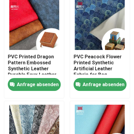
PVC Printed Dragon
PVC Peacock Flower
Pattern Embossed
Printed Synthetic
Synthetic Leather
Artificial Leather
Durable Faux Leather
Fabric for Bag
Fabric for Notebook
Packaging Notebook
Anfrage absenden
Anfrage absenden
Table Mat Phone
Phone Shell & Sofa
Upholstery Lining
Use
Startseite
Produkte
Über uns