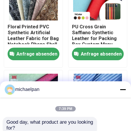
Fabrik Tour
Floral Printed PVC
PU Cross Grain
Synthetic Artificial
Saffiano Synthetic
Qualitätskontrolle
Leather Fabric for Bag
Leather for Packing
Notebook Phone Shell
Box Custom Menu
Sofa Craft Use Floral
Covers Phone case
Anfrage absenden
Anfrage absenden
Kontakt
Printed Faux Leather
Lining Faux Leather
Materials
Referenzen
michaelpan
Falsches Leder aus PVC
PU-Faux-Leder
7:39 PM
Good day, what product are you looking 
Mikrofaserledermaterial
for?
Hot Sale PVC Shiny
Elastic PU Carbon