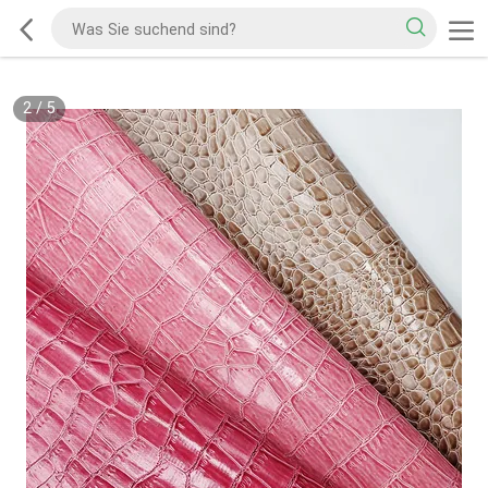
2
/
5