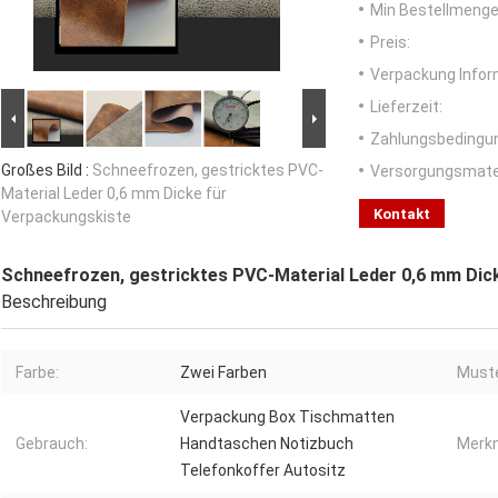
Min Bestellmenge
Preis:
Verpackung Infor
Lieferzeit:
Zahlungsbedingu
Großes Bild :
Schneefrozen, gestricktes PVC-
Versorgungsmater
Material Leder 0,6 mm Dicke für
Kontakt
Verpackungskiste
Schneefrozen, gestricktes PVC-Material Leder 0,6 mm Dic
Beschreibung
Farbe:
Zwei Farben
Muste
Verpackung Box Tischmatten
Gebrauch:
Handtaschen Notizbuch
Merkm
Telefonkoffer Autositz