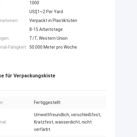
:
1000
US$1~2 Per Yard
mationen:
Verpackt in Plastiktüten
8-15 Arbeitstage
ngen:
T/T, Western Union
ial-Fähigkeit:
50.000 Meter pro Woche
ke für Verpackungskiste
r:
Fertiggestellt
Umweltfreundlich, verschleißfest,
al:
Kratzfest, wasserdicht, nicht
verfärbt.