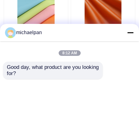
Weiches Silicone
Litchi Grain Silicone
michaelpan
Ledergewebe
Falschleder für Möbel
Lösungsmittelfreies
Sofa angepasst
Kratzfeste Leder
8:12 AM
kundenspezifisch
Bestpreis
Bestpreis
Good day, what product are you looking 
for?
Kontakt
Kontakt
Sehen Sie mehr an
Startseite
Über uns
Kontakt
Desktop Site
Sitemap
Privacy policy