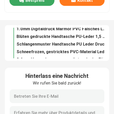
Bestpreis
Kontakt
1.2mm Stilvolle Gewebte Muster PVC Leder Handtasche Placemat Tapete Dekoration Kosmetik-Box Verpackung
1.0mm Digitaldruck Marmor PVC Falsches Leder Bürste Boden für Handtasche Kosmetik Tasche Verwendung
Fabrik Tour
Blüten gedruckte Handtasche PU-Leder 1,5 mm dick doppelseitig gefälschtes Leder
Schlangenmuster Handtasche PU Leder Druck Imitation Baumwolle Samt
Qualitätskontrolle
Schneefrozen, gestricktes PVC-Material Leder 0,6 mm Dicke für Verpackungskiste
0.6mm Verpackung aus geprägtem Leder Fälschung aus gestricktem PVC-Leder
Kontakt
Verpackungsbeutel Fälschliches Leder Projekte PVC Strick Antike Messing Gewebe
Ölwachs PVC Verpackung Leder Nicht gewebtes 0,5 mm Leder für Taschenbörsen
0.5mm Lasergrave PU Leder Öko-freundlich Metall glänzendes PU Leder
Referenzen
Box Verpackung Leder Goldene Serie Aufstrichenes PVC-Leder Nichtgewebe
Hinterlass eine Nachricht
1.0mm PVC-Leder für Taschen Kratzfestes Sofa Falsches Leder Retro Ölbürste
Falsches Leder aus PVC
Wir rufen Sie bald zurück!
Gefälschte synthetische Sofa aus Mikrofiberleder, Lychee-Korn, 1,0 mm Dicke
Möbel Sofa Mikrofiber Leder vielseitig Mikrofiber Nappa Leder
PU-Faux-Leder
Handtasche Lychee PU Falsches Leder Gewebe auf Wasserbasis Lösungsmittelfreies PU Leder
0.7mm wasserdichtes PU synthetisches Leder Falschmatte Marmormuster
Mikrofaserledermaterial