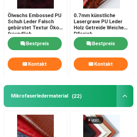
Ölwachs Embossed PU
0.7mm künstliche
Schuh Leder Falsch
Lasergrave PU Leder
gebürstet Textur Öko-
Holz Getreide Weiches
freundlich
Pfirsich
Bestpreis
Bestpreis
Kontakt
Kontakt
Mikrofaserledermaterial
(22)