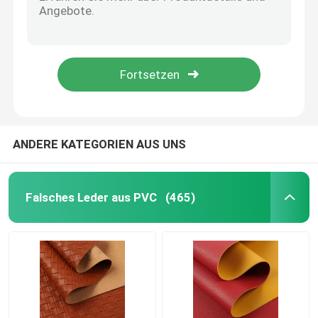
Komfort Falsche Handtasche PU Leder Schottischer Stil Plaid Weiches Samt Boden
Vintage-Briefdruck PVC-Leder für Taschen Weiches Bürstenboden Öko-freundlich
Verpackungsleder
Polka Dot PU Fälschleder Weichbürste Boden Polyurethan Stoff Leder
Cork Vegan PU Synthetisches Leder Öko-freundlich für Handtaschen Gepäck
Gewebe aus Silikonleder
1.0mm Yangbuck Retro PU Schuh Leder Imitation Baumwolle Samt Boden
Gewebe aus Leder
ANDERE KATEGORIEN AUS UNS
Falsches Leder aus PVC
(465)