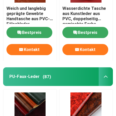
Weich und langlebig
Wasserdichte Tasche
geprägte Gewebte
aus Kunstleder aus
Handtasche aus PVC-
PVC, doppelseitig
Fälschleder
gemischte Farbe
Bestpreis
Bestpreis
Kontakt
Kontakt
PU-Faux-Leder
(87)