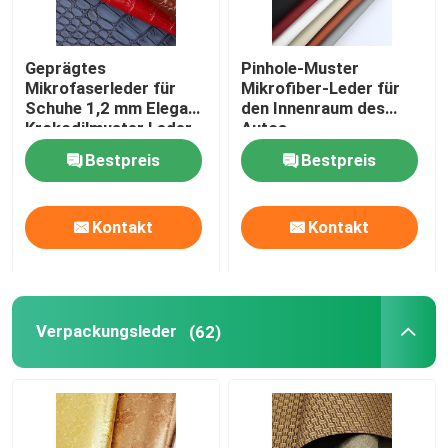
Geprägtes
Pinhole-Muster
Mikrofaserleder für
Mikrofiber-Leder für
Schuhe 1,2 mm Eleganz
den Innenraum des
Krokodilmuster Leder
Autos
Bestpreis
Bestpreis
Kontakt
Kontakt
Verpackungsleder
(62)