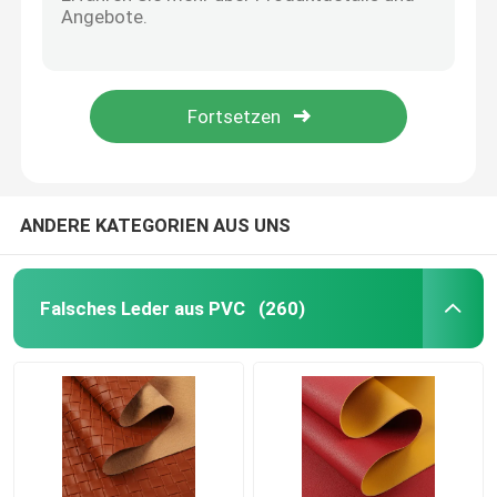
Komfort Falsche Handtasche PU Leder Schottischer Stil Plaid Weiches Samt Boden
Vintage-Briefdruck PVC-Leder für Taschen Weiches Bürstenboden Öko-freundlich
Verpackungsleder
Polka Dot PU Fälschleder Weichbürste Boden Polyurethan Stoff Leder
Cork Vegan PU Synthetisches Leder Öko-freundlich für Handtaschen Gepäck
Gewebe aus Silikonleder
1.0mm Yangbuck Retro PU Schuh Leder Imitation Baumwolle Samt Boden
Gewebe aus Leder
ANDERE KATEGORIEN AUS UNS
Falsches Leder aus PVC
(260)