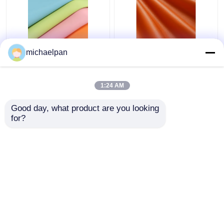
Weiches Silicone
Litchi Grain Silicone
michaelpan
Ledergewebe
Falschleder für Möbel
Lösungsmittelfreies
Sofa angepasst
Kratzfeste Leder
1:24 AM
kundenspezifisch
Bestpreis
Bestpreis
Good day, what product are you looking 
for?
Kontakt
Kontakt
Sehen Sie mehr an
Startseite
Über uns
Kontakt
Desktop Site
Sitemap
Privacy policy