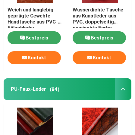
Weich und langlebig
Wasserdichte Tasche
geprägte Gewebte
aus Kunstleder aus
Handtasche aus PVC-
PVC, doppelseitig
Fälschleder
gemischte Farbe
Bestpreis
Bestpreis
Kontakt
Kontakt
PU-Faux-Leder
(84)