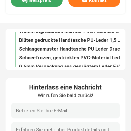
Bestpreis
Kontakt
1.2mm Stilvolle Gewebte Muster PVC Leder Handtasche Placemat Tapete Dekoration Kosmetik-Box Verpackung
1.0mm Digitaldruck Marmor PVC Falsches Leder Bürste Boden für Handtasche Kosmetik Tasche Verwendung
Fabrik Tour
Blüten gedruckte Handtasche PU-Leder 1,5 mm dick doppelseitig gefälschtes Leder
Schlangenmuster Handtasche PU Leder Druck Imitation Baumwolle Samt
Qualitätskontrolle
Schneefrozen, gestricktes PVC-Material Leder 0,6 mm Dicke für Verpackungskiste
0.6mm Verpackung aus geprägtem Leder Fälschung aus gestricktem PVC-Leder
Kontakt
Verpackungsbeutel Fälschliches Leder Projekte PVC Strick Antike Messing Gewebe
Ölwachs PVC Verpackung Leder Nicht gewebtes 0,5 mm Leder für Taschenbörsen
0.5mm Lasergrave PU Leder Öko-freundlich Metall glänzendes PU Leder
Referenzen
Box Verpackung Leder Goldene Serie Aufstrichenes PVC-Leder Nichtgewebe
Hinterlass eine Nachricht
1.0mm PVC-Leder für Taschen Kratzfestes Sofa Falsches Leder Retro Ölbürste
Falsches Leder aus PVC
Wir rufen Sie bald zurück!
Gefälschte synthetische Sofa aus Mikrofiberleder, Lychee-Korn, 1,0 mm Dicke
Möbel Sofa Mikrofiber Leder vielseitig Mikrofiber Nappa Leder
PU-Faux-Leder
Handtasche Lychee PU Falsches Leder Gewebe auf Wasserbasis Lösungsmittelfreies PU Leder
0.7mm wasserdichtes PU synthetisches Leder Falschmatte Marmormuster
Mikrofaserledermaterial