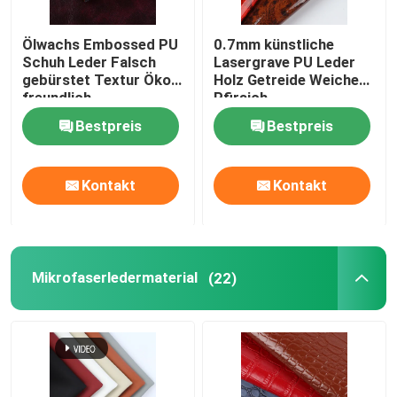
Ölwachs Embossed PU
0.7mm künstliche
Schuh Leder Falsch
Lasergrave PU Leder
gebürstet Textur Öko-
Holz Getreide Weiches
freundlich
Pfirsich
Bestpreis
Bestpreis
Kontakt
Kontakt
Mikrofaserledermaterial
(22)