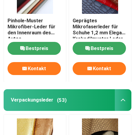
Pinhole-Muster
Geprägtes
Mikrofiber-Leder für
Mikrofaserleder für
den Innenraum des
Schuhe 1,2 mm Eleganz
Autos
Krokodilmuster Leder
Bestpreis
Bestpreis
Kontakt
Kontakt
Verpackungsleder
(53)