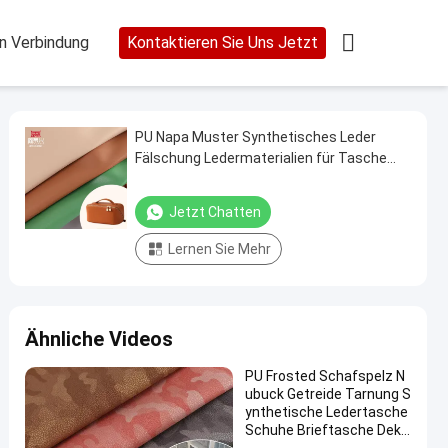

In Verbindung
Kontaktieren Sie Uns Jetzt
PU Napa Muster Synthetisches Leder
Fälschung Ledermaterialien für Tasche
Brieftasche Dekorieren Gürtel Kasten Box
Außen Strecken
Jetzt Chatten
Lernen Sie Mehr
Ähnliche Videos
PU Frosted Schafspelz N
ubuck Getreide Tarnung S
ynthetische Ledertasche
Schuhe Brieftasche Deko