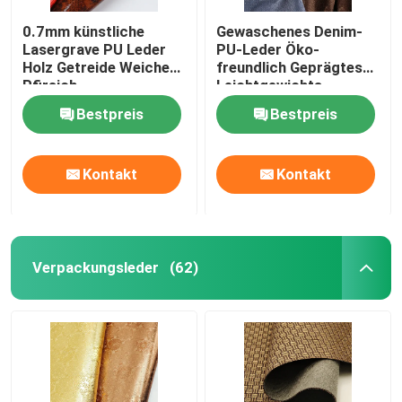
0.7mm künstliche
Gewaschenes Denim-
Lasergrave PU Leder
PU-Leder Öko-
Holz Getreide Weiches
freundlich Geprägtes
Pfirsich
Leichtgewichts-
Falsches Leder
Bestpreis
Bestpreis
Kontakt
Kontakt
Verpackungsleder
(62)