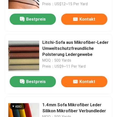
Preis：US$12~15 Per Yard
Fabrik Tour
Bestpreis
Kontakt
Qualitätskontrolle
Litchi-Sofa aus Mikrofiber-Leder
Kontakt
Umweltschutzfreundliche
Polsterung Ledergewebe
MOQ：500 Yards
Referenzen
Preis：US$9~11 Per Yard
Falsches Leder aus PVC
Bestpreis
Kontakt
PU-Faux-Leder
1.4mm Sofa Mikrofiber Leder
Silikon Mikrofiber Verbundleder
Mikrofaserledermaterial
MOQ：500 Yards