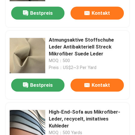
Bestpreis
Kontakt
Atmungsaktive Stoffschuhe
Leder Antibakteriell Streck
Mikrofiber Suede Leder
MOQ：500
Preis：US$2~3 Per Yard
Bestpreis
Kontakt
Startseite
High-End-Sofa aus Mikrofiber-
Produkte
Leder, recycelt, imitatives
Kuhleder
Über uns
MOQ：500 Yards