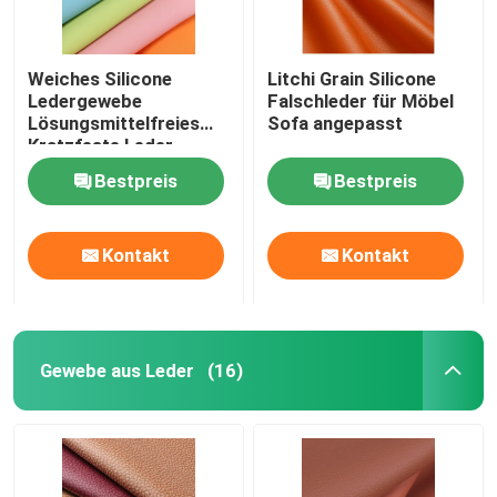
Weiches Silicone
Litchi Grain Silicone
Ledergewebe
Falschleder für Möbel
Lösungsmittelfreies
Sofa angepasst
Kratzfeste Leder
kundenspezifisch
Bestpreis
Bestpreis
Kontakt
Kontakt
Gewebe aus Leder
(16)