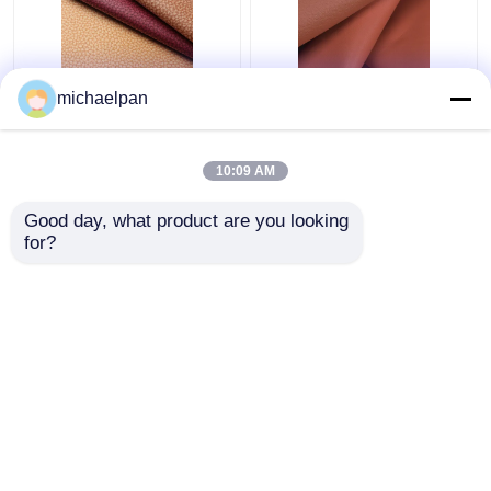
Litchi Leather Stoff 1,2
Litchi Leather
michaelpan
mm Atmung Leeder
Ledergewebe für Sofa
Stoff für Sofas /
Wasserdicht gegen
Kissen
Verschmutzung
10:09 AM
Bestpreis
Bestpreis
Good day, what product are you looking 
for?
Kontakt
Kontakt
Sehen Sie mehr an
Startseite
Über uns
Kontakt
Desktop Site
Sitemap
Privacy policy