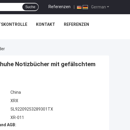
Referenzen
|
German
Suche
TSKONTROLLE
KONTAKT
REFERENZEN
der
chuhe Notizbücher mit gefälschtem
China
XRX
SL92209253289301TX
XR-011
and AGB: