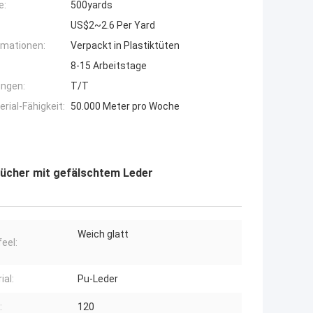
e:
500yards
US$2~2.6 Per Yard
rmationen:
Verpackt in Plastiktüten
8-15 Arbeitstage
ngen:
T/T
ial-Fähigkeit:
50.000 Meter pro Woche
ücher mit gefälschtem Leder
Weich glatt
eel:
ial:
Pu-Leder
:
120