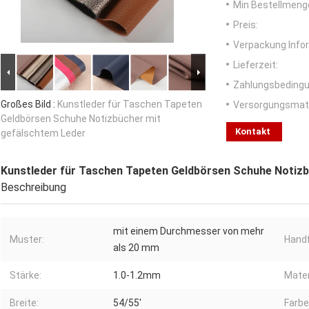
Min Bestellmeng
Preis:
Verpackung Info
Lieferzeit:
Zahlungsbedingu
Großes Bild :
Kunstleder für Taschen Tapeten
Versorgungsmater
Geldbörsen Schuhe Notizbücher mit
Kontakt
gefälschtem Leder
Kunstleder für Taschen Tapeten Geldbörsen Schuhe Notizb
Beschreibung
mit einem Durchmesser von mehr
Muster:
Handf
als 20 mm
Stärke:
1.0-1.2mm
Mater
Breite:
54/55'
Farbe