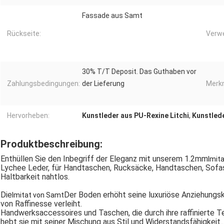
Fassade aus Samt
Rückseite:
Verw
30% T/T Deposit. Das Guthaben vor
Zahlungsbedingungen:
der Lieferung
Merk
Hervorheben:
Kunstleder aus PU-Rexine Litchi
,
Kunstled
Produktbeschreibung:
Enthüllen Sie den Inbegriff der Eleganz mit unserem 1.2mm
Imit
Lychee Leder, für Handtaschen, Rucksäcke, Handtaschen, Sofasit
Haltbarkeit nahtlos.
Die
Der Boden erhöht seine luxuriöse Anziehungsk
Imitat von Samt
von Raffinesse verleiht.
Handwerksaccessoires und Taschen, die durch ihre raffinierte Te
hebt sie mit seiner Mischung aus Stil und Widerstandsfähigkeit..