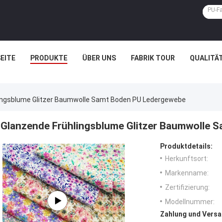
EITE
PRODUKTE
ÜBER UNS
FABRIK TOUR
QUALITÄ
ingsblume Glitzer Baumwolle Samt Boden PU Ledergewebe
Glanzende Frühlingsblume Glitzer Baumwolle 
Produktdetails:
Herkunftsort:
Markenname:
Zertifizierung:
Modellnummer:
Zahlung und Versa