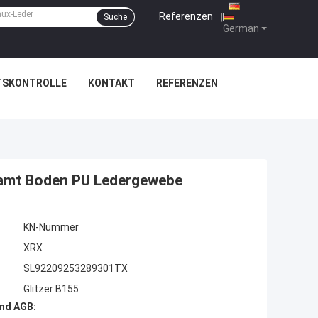
Referenzen
|
Suche
German
TSKONTROLLE
KONTAKT
REFERENZEN
Samt Boden PU Ledergewebe
KN-Nummer
XRX
SL92209253289301TX
Glitzer B155
nd AGB: