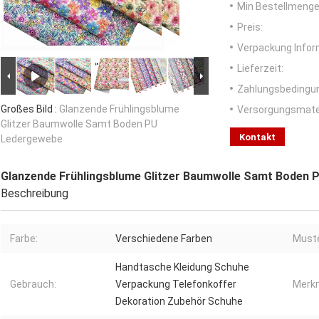
Min Bestellmenge
Preis:
Verpackung Infor
Lieferzeit:
Zahlungsbedingu
Großes Bild :
Glanzende Frühlingsblume
Versorgungsmater
Glitzer Baumwolle Samt Boden PU
Kontakt
Ledergewebe
Glanzende Frühlingsblume Glitzer Baumwolle Samt Boden
Beschreibung
Farbe:
Verschiedene Farben
Muste
Handtasche Kleidung Schuhe
Gebrauch:
Verpackung Telefonkoffer
Merkm
Dekoration Zubehör Schuhe