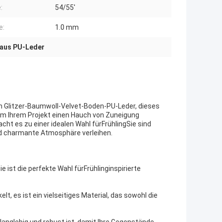
:
54/55'
e:
1.0 mm
aus PU-Leder
em Glitzer-Baumwoll-Velvet-Boden-PU-Leder, dieses
 um Ihrem Projekt einen Hauch von Zuneigung
ht es zu einer idealen Wahl für
Frühling
Sie sind
d charmante Atmosphäre verleihen.
ie ist die perfekte Wahl für
Frühling
inspirierte
elt, es ist ein vielseitiges Material, das sowohl die
 langlebig und robust ist, damit Ihre Gegenstände