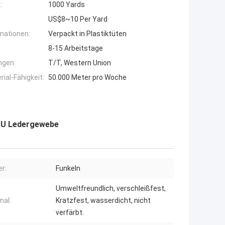
:
1000 Yards
US$8~10 Per Yard
mationen:
Verpackt in Plastiktüten
8-15 Arbeitstage
ngen:
T/T, Western Union
ial-Fähigkeit:
50.000 Meter pro Woche
 PU Ledergewebe
r:
Funkeln
Umweltfreundlich, verschleißfest,
al:
Kratzfest, wasserdicht, nicht
verfärbt.