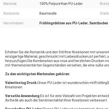
Material:
100% Polyurethan PU-Leder
Breite
Rückseite:
Baumwolle
Stärk
Hervorheben:
Frühlingsblüten aus PU-Leder
,
Samtboden 
Erhöhen Sie die Romantik und den Stil Ihrer Kreationen mit unser
einzigartige Material, geschmückt mit Liebesdrucken,ist perfekt,
hinzuzufügen.Die Kombination aus rosa und herzlichen Drucken mac
mit themenorientierten Gegenständen versehen, die eine süße un
Zu den wichtigsten Merkmalen gehören:
Valentinstag Druck:
Unser PU-Leder ist wunderschön mit
Frühling
S
Kreationen.
Versatile Anwendung:
Es ist für eine Vielzahl von Projekten entwick
Ästhetik als auch die Sentimentalität Ihrer Kreationen verbessert.
Dauerhaftes PU-Leder:
Dieses PU-Leder ist so konzipiert, dass es