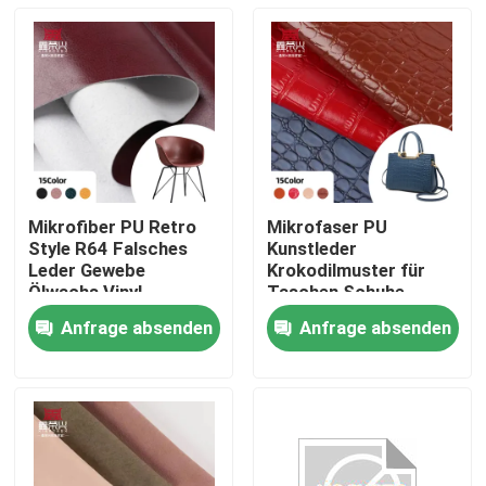
Mikrofiber PU Retro
Mikrofaser PU
Style R64 Falsches
Kunstleder
Leder Gewebe
Krokodilmuster für
Ölwachs Vinyl
Taschen Schuhe
Handwerk Sofa Stuhl
Sofas Geldbörsen
Anfrage absenden
Anfrage absenden
Gürtel Wasserdichte
Hüllen Notizbücher
Startseite
Strecke für Taschen
Kleidungsstücke
Fußbälle Outdoor-
Einsatz
Produkte
Über uns