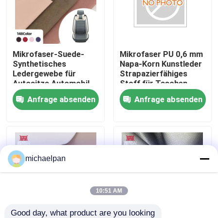
Fabrik Tour
Mikrofaser-Suede-
Mikrofaser PU 0,6 mm
Qualitätskontrolle
Synthetisches
Napa-Korn Kunstleder
Ledergewebe für
Strapazierfähiges
Autositze Automobil-
Stoff für Taschen,
Kontakt
Trim-Kissen Sofa-
Sofas, Möbel, Schuhe,
Anfrage absenden
Anfrage absenden
Tasche Brieftasche
Geldbörsen, Auto-
Schuhkasten
Dekoration, Basteln,
Referenzen
Outdoor
Falsches Leder aus PVC
michaelpan
PU-Faux-Leder
10:51 AM
Mikrofaserledermaterial
Good day, what product are you looking 