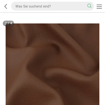
2
/
4