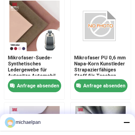
Einsatz
Fabrik Tour
Qualitätskontrolle
Kontakt
Mikrofaser-Suede-
Mikrofaser PU 0,6 mm
Synthetisches
Napa-Korn Kunstleder
Ledergewebe für
Strapazierfähiges
Referenzen
Autositze Automobil-
Stoff für Taschen,
Trim-Kissen Sofa-
Sofas, Möbel, Schuhe,
Anfrage absenden
Anfrage absenden
Tasche Brieftasche
Geldbörsen, Auto-
Falsches Leder aus PVC
Schuhkasten
Dekoration, Basteln,
Outdoor
PU-Faux-Leder
michaelpan
Mikrofaserledermaterial