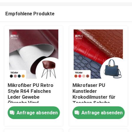
Empfohlene Produkte
Mikrofiber PU Retro
Mikrofaser PU
Style R64 Falsches
Kunstleder
Startseite
Leder Gewebe
Krokodilmuster für
Ölwachs Vinyl
Taschen Schuhe
Handwerk Sofa Stuhl
Sofas Geldbörsen
Produkte
Anfrage absenden
Anfrage absenden
Gürtel Wasserdichte
Hüllen Notizbücher
Strecke für Taschen
Kleidungsstücke
Fußbälle Outdoor-
Über uns