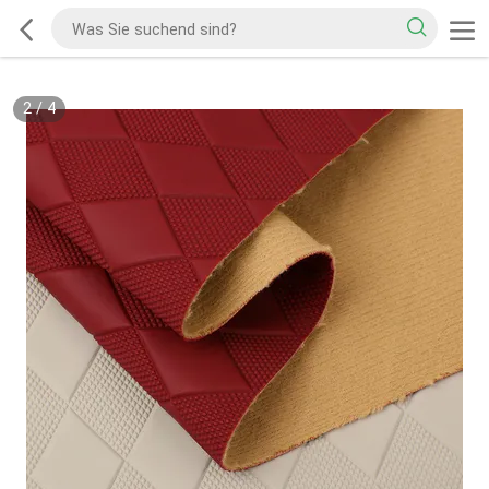
2
/
4