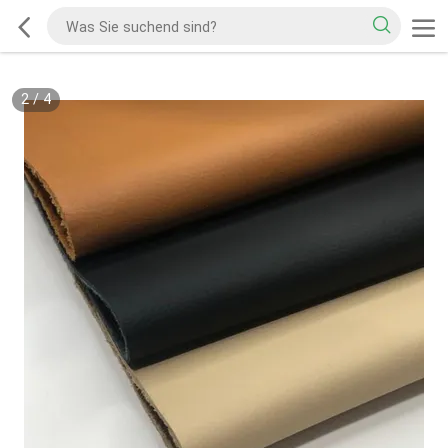
2
/
4