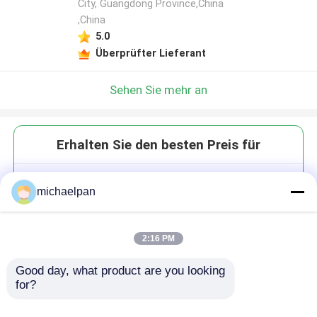
City, Guangdong Province,China
,China
5.0
Überprüfter Lieferant
Sehen Sie mehr an
Erhalten Sie den besten Preis für
Militärschuhe Premium
michaelpan
Mikrofaser Synthesische Leder
individuell Leichtgewicht
2:16 PM
Good day, what product are you looking 
for?
Fortsetzen