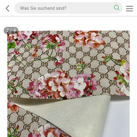
2
/
4