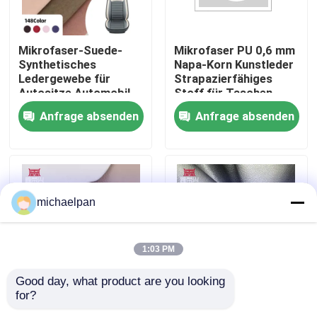
Fabrik Tour
Mikrofaser-Suede-
Mikrofaser PU 0,6 mm
Synthetisches
Napa-Korn Kunstleder
Ledergewebe für
Strapazierfähiges
Qualitätskontrolle
Autositze Automobil-
Stoff für Taschen,
Trim-Kissen Sofa-
Sofas, Möbel, Schuhe,
Anfrage absenden
Anfrage absenden
Tasche Brieftasche
Geldbörsen, Auto-
Kontakt
Schuhkasten
Dekoration, Basteln,
Outdoor
Referenzen
michaelpan
Falsches Leder aus PVC
1:03 PM
PU-Faux-Leder
Good day, what product are you looking 
for?
Mikrofaser PU
Günstiger Preis
Mikrofaserledermaterial
geprägtes Litschi-
Elastisches PVC