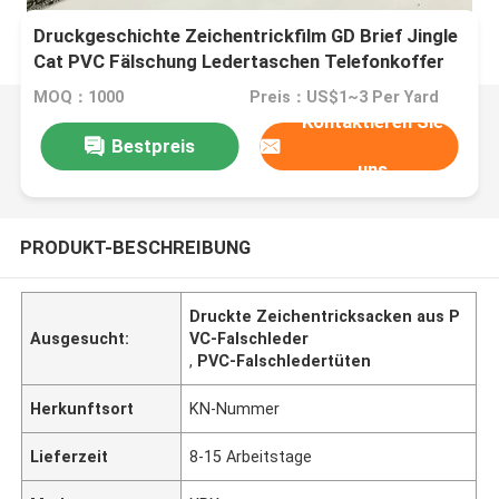
Druckgeschichte Zeichentrickfilm GD Brief Jingle
Cat PVC Fälschung Ledertaschen Telefonkoffer
Paket Box Ledergewebe
MOQ：1000
Preis：US$1~3 Per Yard
Kontaktieren Sie
Bestpreis
uns
PRODUKT-BESCHREIBUNG
Druckte Zeichentricksacken aus P
Ausgesucht:
VC-Falschleder
,
PVC-Falschledertüten
Herkunftsort
KN-Nummer
Lieferzeit
8-15 Arbeitstage