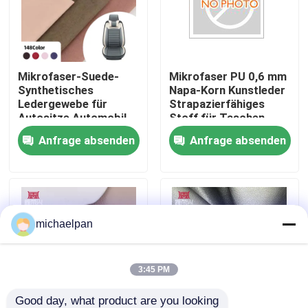
Fabrik Tour
Mikrofaser-Suede-
Mikrofaser PU 0,6 mm
Qualitätskontrolle
Synthetisches
Napa-Korn Kunstleder
Ledergewebe für
Strapazierfähiges
Autositze Automobil-
Stoff für Taschen,
Kontakt
Trim-Kissen Sofa-
Sofas, Möbel, Schuhe,
Anfrage absenden
Anfrage absenden
Tasche Brieftasche
Geldbörsen, Auto-
Schuhkasten
Dekoration, Basteln,
Referenzen
Outdoor
Falsches Leder aus PVC
michaelpan
PU-Faux-Leder
3:45 PM
Mikrofaserledermaterial
Good day, what product are you looking 