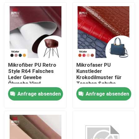
Mikrofiber PU Retro
Mikrofaser PU
Style R64 Falsches
Kunstleder
Leder Gewebe
Krokodilmuster für
Ölwachs Vinyl
Taschen Schuhe
Handwerk Sofa Stuhl
Sofas Geldbörsen
Anfrage absenden
Anfrage absenden
Gürtel Wasserdichte
Hüllen Notizbücher
Startseite
Strecke für Taschen
Kleidungsstücke
Fußbälle Outdoor-
Einsatz
Produkte
Über uns