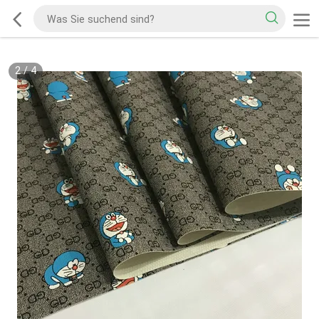
2
/
4