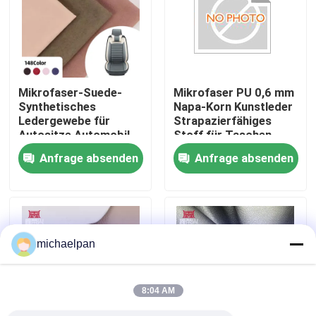
Fabrik Tour
Qualitätskontrolle
Mikrofaser-Suede-
Mikrofaser PU 0,6 mm
Synthetisches
Napa-Korn Kunstleder
Ledergewebe für
Strapazierfähiges
Kontakt
Autositze Automobil-
Stoff für Taschen,
Trim-Kissen Sofa-
Sofas, Möbel, Schuhe,
Anfrage absenden
Anfrage absenden
Tasche Brieftasche
Geldbörsen, Auto-
Referenzen
Schuhkasten
Dekoration, Basteln,
Outdoor
Falsches Leder aus PVC
michaelpan
PU-Faux-Leder
8:04 AM
Mikrofaserledermaterial