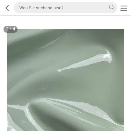
2
/
4