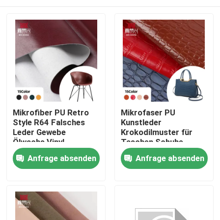
Mikrofiber PU Retro
Mikrofaser PU
Style R64 Falsches
Kunstleder
Leder Gewebe
Krokodilmuster für
Ölwachs Vinyl
Taschen Schuhe
Handwerk Sofa Stuhl
Sofas Geldbörsen
Startseite
Anfrage absenden
Anfrage absenden
Gürtel Wasserdichte
Hüllen Notizbücher
Strecke für Taschen
Kleidungsstücke
Fußbälle Outdoor-
Produkte
Einsatz
Über uns