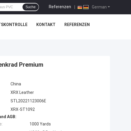
Referenzen
|
German
Suche
TSKONTROLLE
KONTAKT
REFERENZEN
Lenkrad Premium
China
XRX Leather
STL20221123006E
XRX-ST1092
and AGB:
e:
1000 Yards