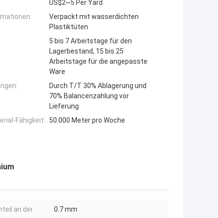
US$2~5 Per Yard
rmationen:
Verpackt mit wasserdichten
Plastiktüten
5 bis 7 Arbeitstage für den
Lagerbestand, 15 bis 25
Arbeitstage für die angepasste
Ware
ngen:
Durch T/T 30% Ablagerung und
70% Balancenzahlung vor
Lieferung
ial-Fähigkeit:
50.000 Meter pro Woche
mium
nteil an der
0.7 mm