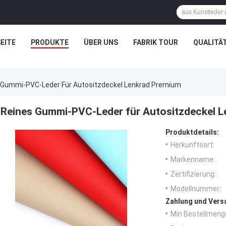
EITE
PRODUKTE
ÜBER UNS
FABRIK TOUR
QUALITÄ
 Gummi-PVC-Leder Für Autositzdeckel Lenkrad Premium
Reines Gummi-PVC-Leder für Autositzdeckel 
Produktdetails:
Herkunftsort:
Markenname:
Zertifizierung:
Modellnummer:
Zahlung und Vers
Min Bestellmeng