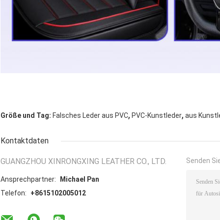
,
,
Größe und Tag:
Falsches Leder aus PVC
PVC-Kunstleder
aus Kunstl
Kontaktdaten
GUANGZHOU XINRONGXING LEATHER CO., LTD.
Senden Sie
Ansprechpartner:
Michael Pan
Telefon:
+8615102005012