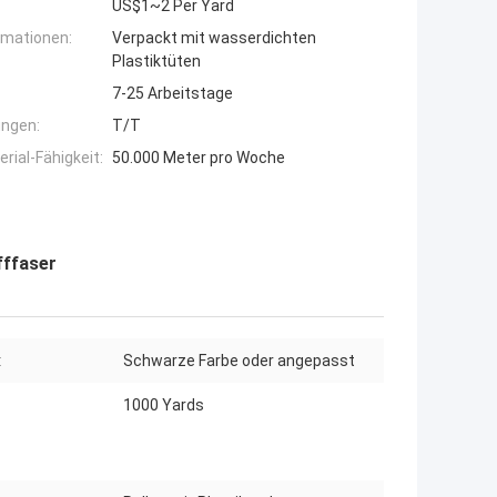
US$1~2 Per Yard
rmationen:
Verpackt mit wasserdichten
Plastiktüten
7-25 Arbeitstage
ngen:
T/T
ial-Fähigkeit:
50.000 Meter pro Woche
fffaser
:
Schwarze Farbe oder angepasst
1000 Yards