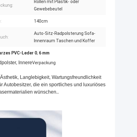
Rollen mit Plastik- oder
ckung:
Gewebebeutel
:
140cm
Auto-Sitz-Radpolsterung Sofa-
uch:
Innenraum Taschen und Koffer
rzes PVC-Leder 0
,
6 mm
polster, Innere
Verpackung
sthetik, Langlebigkeit, Wartungsfreundlichkeit
ür Autobesitzer, die ein sportliches und luxuriöses
fasermaterialien wünschen.
.