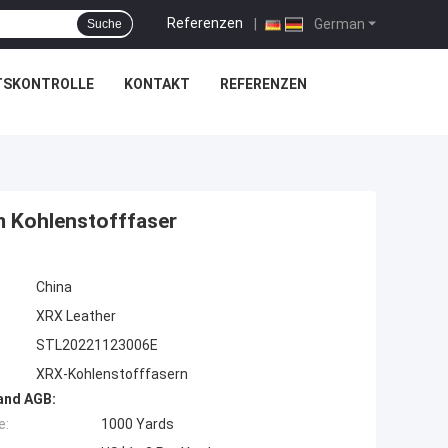
Referenzen
|
German
Suche
TSKONTROLLE
KONTAKT
REFERENZEN
 Kohlenstofffaser
China
XRX Leather
STL20221123006E
XRX-Kohlenstofffasern
and AGB:
e:
1000 Yards