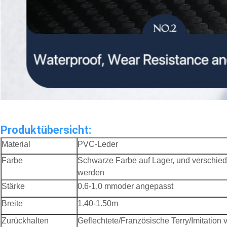
Produktübersicht:
Material
PVC-Leder
Farbe
Schwarze Farbe auf Lager, und verschie
werden
Stärke
0.6
-1,0 mm
oder angepasst
Breite
1.40-1.5
0m
Zurückhalten
Geflechtete/Französische Terry/Imitatio