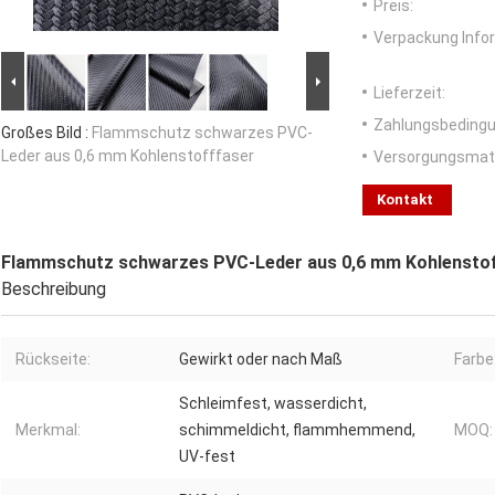
Preis:
Verpackung Info
Lieferzeit:
Zahlungsbedingu
Großes Bild :
Flammschutz schwarzes PVC-
Leder aus 0,6 mm Kohlenstofffaser
Versorgungsmater
Kontakt
Flammschutz schwarzes PVC-Leder aus 0,6 mm Kohlensto
Beschreibung
Rückseite:
Gewirkt oder nach Maß
Farbe
Schleimfest, wasserdicht,
Merkmal:
schimmeldicht, flammhemmend,
MOQ:
UV-fest