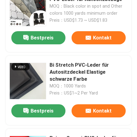
MOQ：Black color in spot and Other
colors 1000 yards minimum order
Fabrik Tour
Preis：USD$1.73 ~ USD$1.83
Qualitätskontrolle
Bestpreis
Kontakt
Kontakt
Bi Stretch PVC-Leder für
Autositzdeckel Elastige
Referenzen
schwarze Farbe
MOQ：1000 Yards
Preis：US$1~2 Per Yard
Falsches Leder aus PVC
Bestpreis
Kontakt
PU-Faux-Leder
Mikrofaserledermaterial