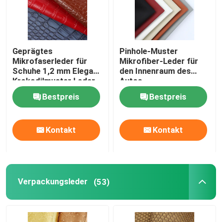
Geprägtes
Pinhole-Muster
Mikrofaserleder für
Mikrofiber-Leder für
Schuhe 1,2 mm Eleganz
den Innenraum des
Krokodilmuster Leder
Autos
Bestpreis
Bestpreis
Kontakt
Kontakt
Verpackungsleder
(53)