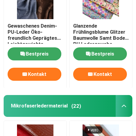
Gewaschenes Denim-
Glanzende
PU-Leder Öko-
Frühlingsblume Glitzer
freundlich Geprägtes
Baumwolle Samt Boden
Leichtgewichts-
PU Ledergewebe
Falsches Leder
Bestpreis
Bestpreis
Kontakt
Kontakt
Mikrofaserledermaterial
(22)