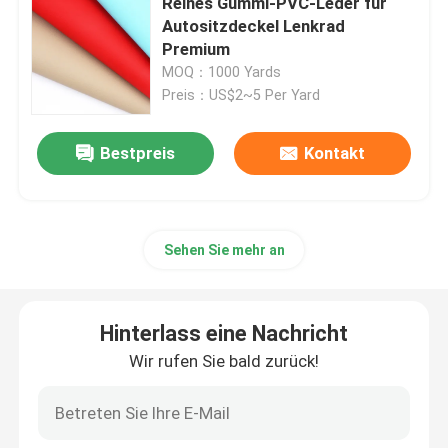
Reines Gummi-PVC-Leder für
Autositzdeckel Lenkrad
Premium
Verpackungsleder
MOQ：1000 Yards
Preis：US$2~5 Per Yard
Gewebe aus Silikonleder
Bestpreis
Kontakt
Gewebe aus Leder
Sehen Sie mehr an
Hinterlass eine Nachricht
Wir rufen Sie bald zurück!