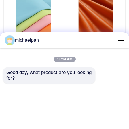
Weiches Silicone
Litchi Grain Silicone
michaelpan
Ledergewebe
Falschleder für Möbel
Lösungsmittelfreies
Sofa angepasst
Kratzfeste Leder
11:49 AM
kundenspezifisch
Bestpreis
Bestpreis
Good day, what product are you looking 
for?
Kontakt
Kontakt
Sehen Sie mehr an