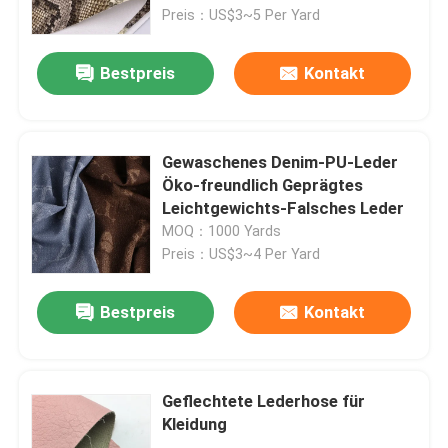
Preis：US$3~5 Per Yard
Fabrik Tour
Bestpreis
Kontakt
Qualitätskontrolle
Gewaschenes Denim-PU-Leder
Kontakt
Öko-freundlich Geprägtes
Leichtgewichts-Falsches Leder
MOQ：1000 Yards
Referenzen
Preis：US$3~4 Per Yard
Falsches Leder aus PVC
Bestpreis
Kontakt
PU-Faux-Leder
Geflechtete Lederhose für
Kleidung
Mikrofaserledermaterial