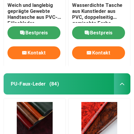
Weich und langlebig
Wasserdichte Tasche
geprägte Gewebte
aus Kunstleder aus
Handtasche aus PVC-
PVC, doppelseitig
Fälschleder
gemischte Farbe
Bestpreis
Bestpreis
Kontakt
Kontakt
PU-Faux-Leder
(84)