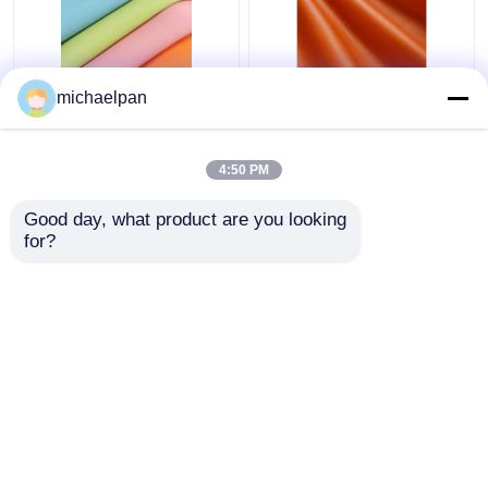
Weiches Silicone
Litchi Grain Silicone
michaelpan
Ledergewebe
Falschleder für Möbel
Lösungsmittelfreies
Sofa angepasst
Kratzfeste Leder
4:50 PM
kundenspezifisch
Bestpreis
Bestpreis
Good day, what product are you looking 
for?
Kontakt
Kontakt
Sehen Sie mehr an
Startseite
Über uns
Kontakt
Desktop Site
Sitemap
Privacy policy