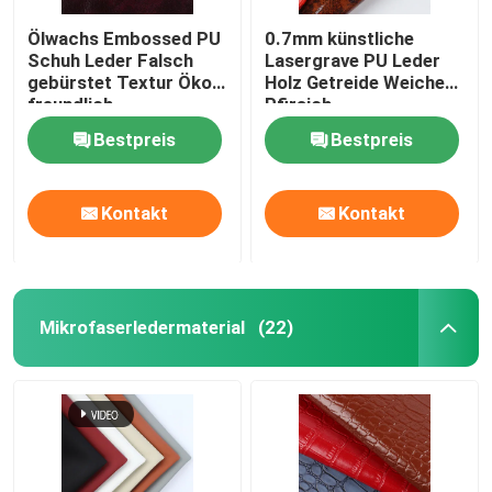
Ölwachs Embossed PU
0.7mm künstliche
Schuh Leder Falsch
Lasergrave PU Leder
gebürstet Textur Öko-
Holz Getreide Weiches
freundlich
Pfirsich
Bestpreis
Bestpreis
Kontakt
Kontakt
Mikrofaserledermaterial
(22)