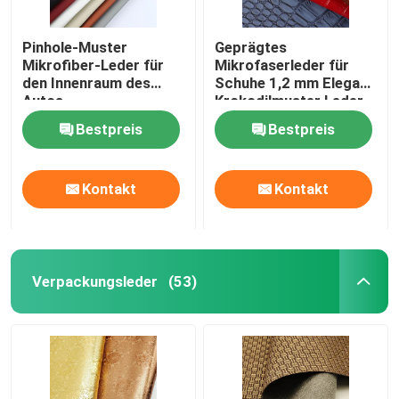
Pinhole-Muster
Geprägtes
Mikrofiber-Leder für
Mikrofaserleder für
den Innenraum des
Schuhe 1,2 mm Eleganz
Autos
Krokodilmuster Leder
Bestpreis
Bestpreis
Kontakt
Kontakt
Verpackungsleder
(53)