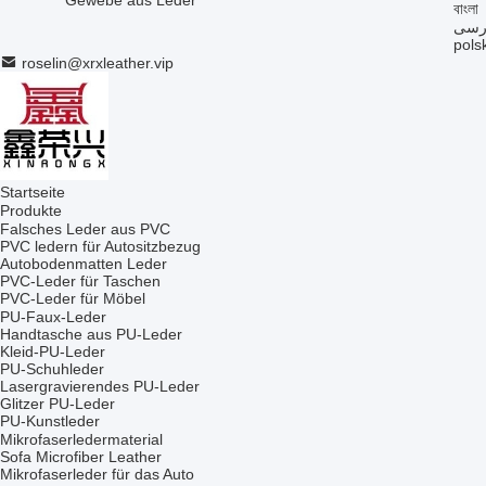
Gewebe aus Leder
বাংলা
رسی
polsk
roselin@xrxleather.vip
Startseite
Produkte
Falsches Leder aus PVC
PVC ledern für Autositzbezug
Autobodenmatten Leder
PVC-Leder für Taschen
PVC-Leder für Möbel
PU-Faux-Leder
Handtasche aus PU-Leder
Kleid-PU-Leder
PU-Schuhleder
Lasergravierendes PU-Leder
Glitzer PU-Leder
PU-Kunstleder
Mikrofaserledermaterial
Sofa Microfiber Leather
Mikrofaserleder für das Auto