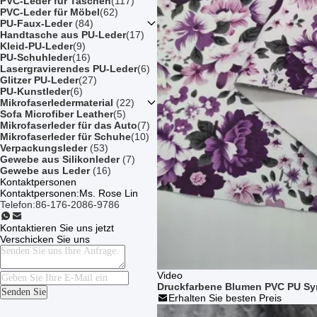
PVC-Leder für Taschen
(117)
PVC-Leder für Möbel
(62)
PU-Faux-Leder
(84)
Handtasche aus PU-Leder
(17)
Kleid-PU-Leder
(9)
PU-Schuhleder
(16)
Lasergravierendes PU-Leder
(6)
Glitzer PU-Leder
(27)
PU-Kunstleder
(6)
Mikrofaserledermaterial
(22)
Sofa Microfiber Leather
(5)
Mikrofaserleder für das Auto
(7)
Mikrofaserleder für Schuhe
(10)
Verpackungsleder
(53)
Gewebe aus Silikonleder
(7)
Gewebe aus Leder
(16)
Kontaktpersonen
Kontaktpersonen:
Ms. Rose Lin
Telefon:
86-176-2086-9786
Kontaktieren Sie uns jetzt
Verschicken Sie uns
Video
Druckfarbene Blumen PVC PU Syn
Senden Sie
Erhalten Sie besten Preis