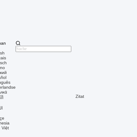
man
ish
çais
sch
ano
кий
ñol
uguês
rlandse
νικά
Zitat
語
ال
çe
nesia
 Việt