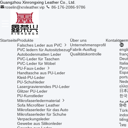
Guangzhou Xinrongxing Leather Co., Ltd.
roselin@xrxleather.vip
86-176-2086-9786
Startseite
Produkte
Über uns
Kontakt
ger
Unternehmensprofil
Falsches Leder aus PVC
Fabrik-Ausflug
engl
PVC ledern für Autositzbezug
Qualitätskontrolle
fran
Autobodenmatten Leder
Deut
PVC-Leder für Taschen
Itali
PVC-Leder für Möbel
Русс
PU-Faux-Leder
Espa
Handtasche aus PU-Leder
port
Kleid-PU-Leder
Nede
PU-Schuhleder
ελλη
Lasergravierendes PU-Leder
日本
Glitzer PU-Leder
PU-Kunstleder
한국
Mikrofaserledermaterial
عربية
Sofa Microfiber Leather
हिन्दी
Mikrofaserleder für das Auto
Türk
Mikrofaserleder für Schuhe
indo
Verpackungsleder
tiếng
Gewebe aus Silikonleder
ไทย